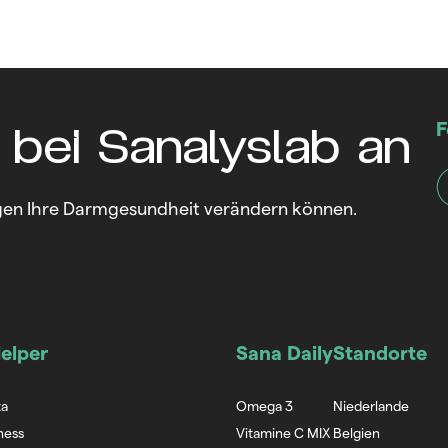
 bei Sanalyslab an
F
ungen Ihre Darmgesundheit verändern können.
elper
Sana Daily
Standorte
ta
Omega 3
Niederlande
ness
Vitamine C MIX
Belgien